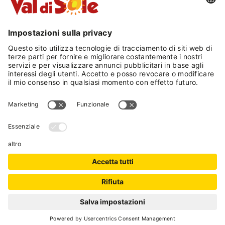
free climbing e tanto altro.
In inverno: lo skibus gratuito con fermata di
fronte alla nostra ski room, in soli 8 minuti, vi
condurrà all'impianto di risalita di Marilleva 900,
dove parte il fantastico comprensorio sciistico
di Marilleva-Folgarida, Madonna di Campiglio e
Pinzolo; oltre 160 Km di piste su 4 località
collegate fra loro (sci ai piedi). Ed inoltre, in 30
minuti d'auto potrete raggiungere il ghiacciaio
presena al Passo del Tonale.
Al vostro rientro in hotel, potrete riscaldarvi nel
nostro Centro Benessere con piscina interna
collegata alla piscina esterna riscaldata e zona
saune.
RICHIEDI