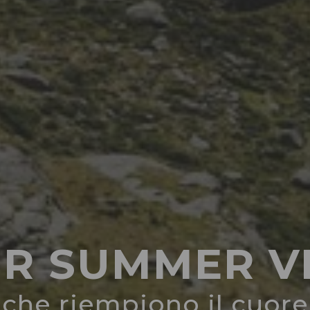
R SUMMER V
che riempiono il cuore 