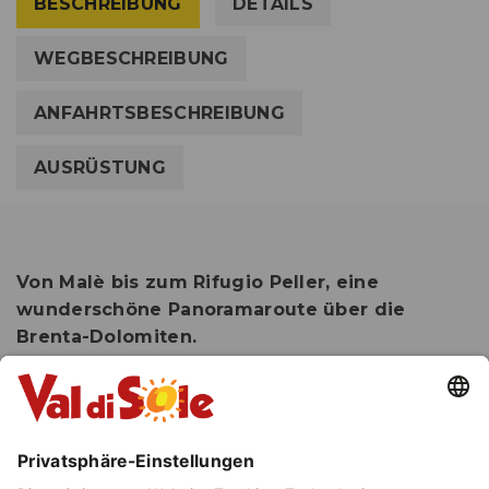
BESCHREIBUNG
DETAILS
WEGBESCHREIBUNG
ANFAHRTSBESCHREIBUNG
AUSRÜSTUNG
Von Malè bis zum Rifugio Peller, eine
wunderschöne Panoramaroute über die
Brenta-Dolomiten.
Sehr panoramareiche Route, eine der
beeindruckendsten aufgrund der zahlreichen
durchquerten Landschaften: von den dichten
und schattigen Fichtenwäldern im Val di Sole