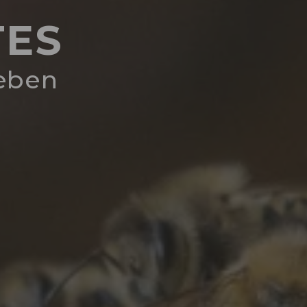
TES
leben