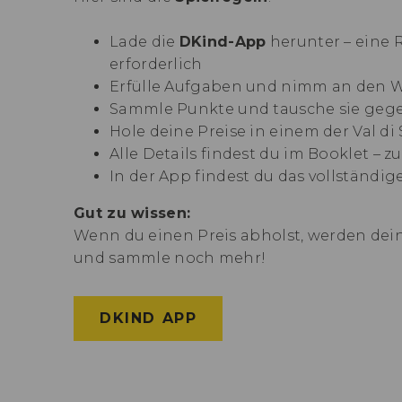
Lade die
DKind-App
herunter – eine R
erforderlich
Erfülle Aufgaben und nimm an den W
Sammle Punkte und tausche sie gegen
Hole deine Preise in einem der Val di
Alle Details findest du im Booklet –
In der App findest du das vollständi
Gut zu wissen:
Wenn du einen Preis abholst, werden de
und sammle noch mehr!
DKIND APP