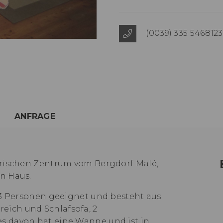
(0039) 335 5468123
ANFRAGE
orischen Zentrum vom Bergdorf Malé,
n Haus.
+3 Personen geeignet und besteht aus
ich und Schlafsofa, 2
s davon hat eine Wanne und ist in