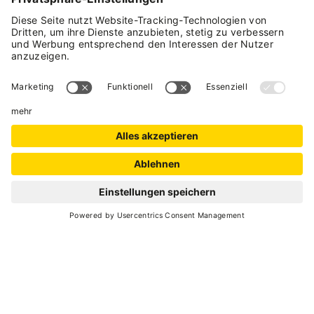
Im Stilfserjoch-Nationalpark, panoramische
und sonnige Lage im Ort Peio Paese. Zwei neu
erbaute Wohnungen mit 4/6 Schlafpl.,
komfortvoll und praktisch eingerichtet,
Parkplatz und Abstellraum für Skier.
Nationaler Identifikationscode (CIN):
CIT022136C2GEZHRNWE
ANFRAGE
EINRICHTUNGEN BETRIEB