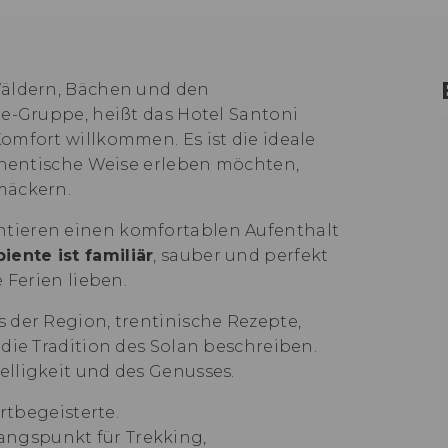
Wäldern, Bächen und den
le-Gruppe, heißt das Hotel Santoni
omfort willkommen. Es ist die ideale
uthentische Weise erleben möchten,
mäckern.
antieren einen komfortablen Aufenthalt
iente ist familiär
, sauber und perfekt
 Ferien lieben.
us der Region, trentinische Rezepte,
die Tradition des Solan beschreiben.
lligkeit und des Genusses.
rtbegeisterte.
angspunkt für Trekking,