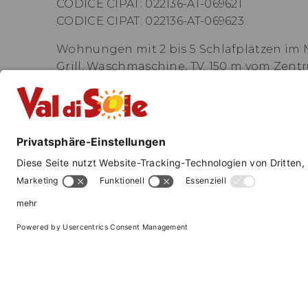
CODICE CIPAT: 022136-AT-069621
CODICE CIPAT: 022136-AT-069623
Wohnungen mit 2 bis 5 Schlafplätzen im Na
Grill, Waschmaschine, TV, 150 m vom Zent
Nationaler Identifikationscode (CIN):
IT02
—
VAL DI SOLE 
Alle Urlaubsfreuden 