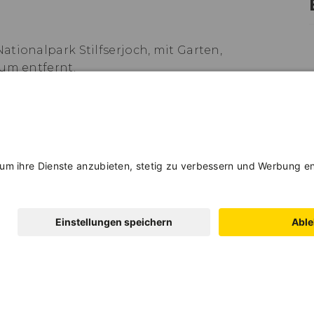
tionalpark Stilfserjoch, mit Garten,
rum entfernt.
2136C2TOSDB6UL; IT022136C299NHPOT6
Erwachsene
Kind
GUEST CARD
in einer Card
MEHR DAZU