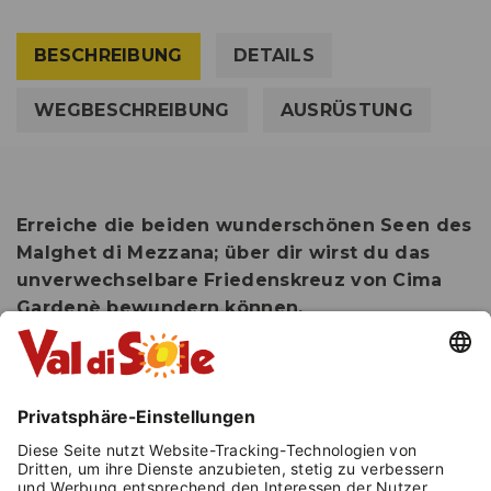
BESCHREIBUNG
DETAILS
WEGBESCHREIBUNG
AUSRÜSTUNG
Erreiche die beiden wunderschönen Seen des
Malghet di Mezzana; über dir wirst du das
unverwechselbare Friedenskreuz von Cima
Gardenè bewundern können.
Der Weg schlängelt sich durch den Wald, und
hier kannst du die Ruhe und Stille in vollen
Zügen genießen, bis du die Seen des Malghet
erreichst, über denen das Metallkreuz von Cima
Gardenè hoch aufragt. An sonnigen Tagen
erscheint der Gipfel wie eine Feuerkugel, die