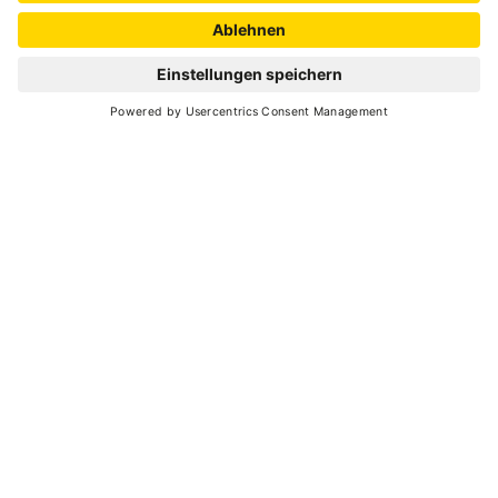
15
1 stunde
min. 7 - max. 20
02
27
Juli -
August 2026
jeden Donnerstag - 21:00 - 22:30
Zurück