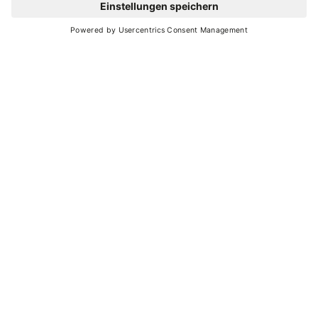
INFORMATIONEN
Peio
- Strombiano
(+39) 339 6179380
E-Mail
Website
KARTE
+