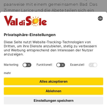
paarweise mit einem gemeinsamen Bad. Das
Zimmer Larice und die Abete teilen sich ein
geräumiges Bad, während das Zimmer Vista mit
seinem besonderen Doppelbett sich das Bad
mit der Cirmolo (ein Einzelbett und ein Bett
von einerinhalb Plätzen) teilt.
Auf Anfrage
können die Zimmer mit exklusiver Nutzung des
Bades gemietet werden
. Alle Zimmer wurden
mit typischen Holzarten unserer Berge
gestaltet; in ihnen können Sie den Duft
genießen. Morgens werden Sie mit köstlichen
und authentischen, hausgemachten
Frühstücken mit trentinischen Produkten aus
der Region verwöhnt. Auf der Außenterrasse
können Sie in unserer Sauna entspannen und
die Winter- und Sommersonne genießen.
Unsere Unterkunft heißt auch Ihre vierbeinigen
ANFRAGE
Freunde willkommen, sofern sie gut erzogen