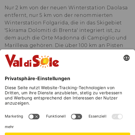
Nur 2 km von der neuen Winterstation Daolasa
entfernt, nur 5 km von der renommierten
Winterstation Folgarida, die in das Skigebiet
'Skirama Dolomiti di Brenta' integriert ist, zu
dem auch die Orte Madonna di Campiglio und
Marilleva gehören. Die über 100 km an Pisten
unterschiedlicher Schwierigkeitsgrade, die
größtenteils künstlich beschneit sind, um
immer eine perfekte Schneedecke zu
gewährleisten, werden die Herzen der
Liebhaber des weißen Sports erfreuen.
Das Hotel bietet einen Transferdienst für Gäste
zur Talstation der Seilbahnen in Daolasa mit
einem eigenen Kleinbus.
Im Sommer bietet das Hotel Serena viele
Gelegenheiten, sich zu entspannen und den
Geist in einer reinen und unberührten