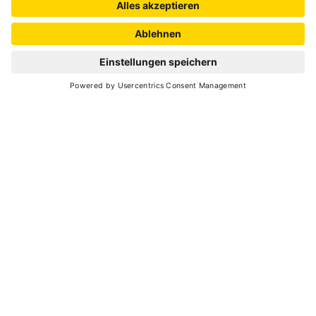
Umgebung zu regenerieren, mit
Spaziergängen durch Wälder und entlang von
Seen oder angenehmen Mountainbike-Touren
auf verschiedenen Wegen.
ANFRAGE
BITTE KONTAKTIEREN SIE UNS TELEFONISCH
ODER PER E-MAIL FÜR ANFRAGEN ZUR
VERFÜGBARKEIT
Ruhige Lage, 300 m zur Ortsmitte, 2 Minuten
zur Gondel in Daolasa in die Skiarea Madonna
di Campiglio, Dolomiti di Brenta. Hotel-Skibus
gratis.
Zimmer mit Bad, Fön, TV, Safe, Telefon und