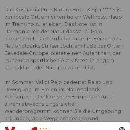
Das Kristiania Pure Nature Hotel & Spa **** S ist
der ideale Ort, um einen tiefen Wellnessurlaub
im Trentino zu erleben. Das Hotel ist in
Harmonie mit der Natur des Val di Pejo
eingebettet. Die herrliche Lage im Herzen des
Nationalparks Stilfser Joch, am Fuße der Ortler-
Cevedale-Gruppe, bietet einen Aufenthalt, der
Ruhe und sportlichen Aktivitäten in engem
Kontakt mit der Natur gewidmet ist.
Im Sommer, Val di Pejo bedeutet Relax und
Bewegung im Freien im Nationalpark
Stilfserjoch. Dank unseres Bergführers und
einem abwechslungsreichen
Wanderprogramm können Sie die Umgebung
erkunden, viele Wege entdecken und
wunderbare Wanderungen und