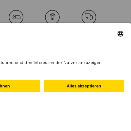
BETTEN &
KINDER
FREMDSPRACHEN
ZIMMER
EIGNUNG
BETRIEBSART
er
BUCHEN