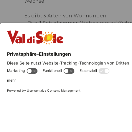
Wechsel.
Es gibt 3 Arten von Wohnungen:
- Bilo: 1 Schlafzimmer, Wohnzimmer/Küche
- Trilo: 2 Schlafzimmer (davon 1 mit Eta
- Trilo Spezial: 2 Doppel- oder Ehebett
(nur in der neuen Dependance 50 m vom 
Bettwäsche und Handtücher sowie Verbra
Parkplatz inbegriffen
Kostenloses WLAN
Haustiere erlaubt, nach Anfrage mit einem
—
Endreinigung extra: 50,00 Euro für Bilo- 
Trilo Spezial