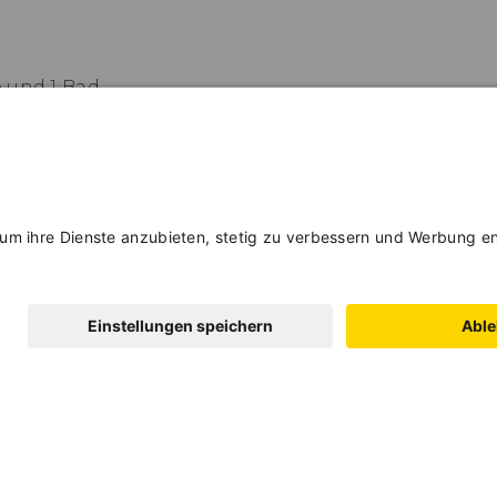
 und 1 Bad
genbett), Wohnzimmer/Küche und 1 Bad
zimmer, Wohnzimmer/Küche und 2 Bäder
Hauptgebäude entfernt verfügbar)
uchskosten inbegriffen
 Aufpreis von 15 €/Tag/Tier
Erwachsene
Kind
und Trilo-Wohnungen, 60,00 Euro für