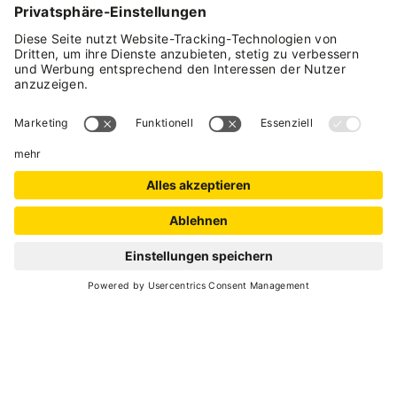
Didaktische Bauernhöfe
Pellizzano
- Loc. Pressenago
AGRITUR BONTEMPELLI
Didaktische Bauernhöfe
Pellizzano
- Loc. Valtresin
LANDWIRTSCHAFTLICHER BETRIEB
VALTRESIN
Didaktische Bauernhöfe
Vermiglio
- Loc. Volpaia