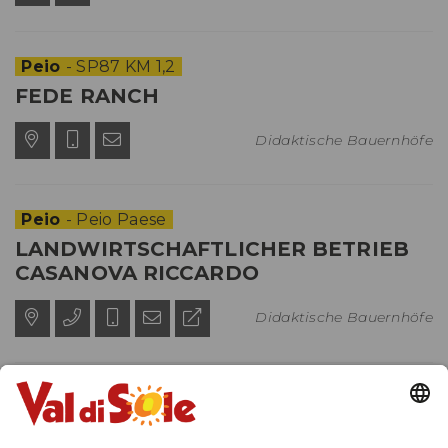
Peio
- SP87 KM 1,2
FEDE RANCH
Didaktische Bauernhöfe
Peio
- Peio Paese
LANDWIRTSCHAFTLICHER BETRIEB
CASANOVA RICCARDO
Didaktische Bauernhöfe
Terzolas
- Terzolas
AGRITUR ANSELMI