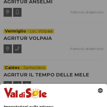
AGRITUR ANSELMI
Fattorie didattiche
Vermiglio
- Loc. Volpaia
AGRITUR VOLPAIA
Fattorie didattiche
Caldes
- Samoclevo
AGRITUR IL TEMPO DELLE MELE
Fattorie didattiche
Peio
- Peio Paese