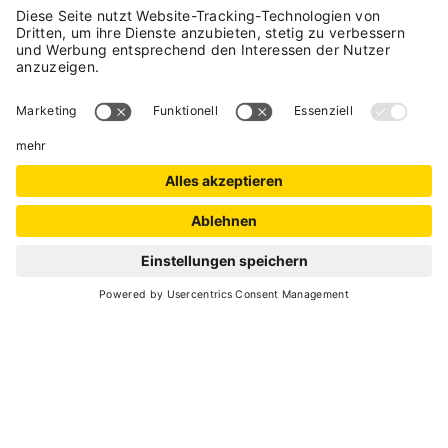
Val di Rabbi
. Kurz vor
Bagni di Rabbi
, biege
nach
Piazzola
und dann nach
Cavallar
ab.
Am Ende der asphaltierten Straße findest du
den
Parkplatz Cavallar
, von dem aus dein
Abenteuer beginnt.
Gehe zu Fuß weiter entlang des Pfades oder der
Forststraße, die zu den
Almhütten Artisé,
Cespedé und Paludé
führt. Nach etwa
30
Minuten Fußweg
erreichst du den offiziellen
Eingang des Parks und die erste
Klanginstallation.
Ab hier windet sich der Weg durch Pfade,
Wälder und Forststraßen und verbindet alle
Stationen des
Fruscìo Klangparks
.