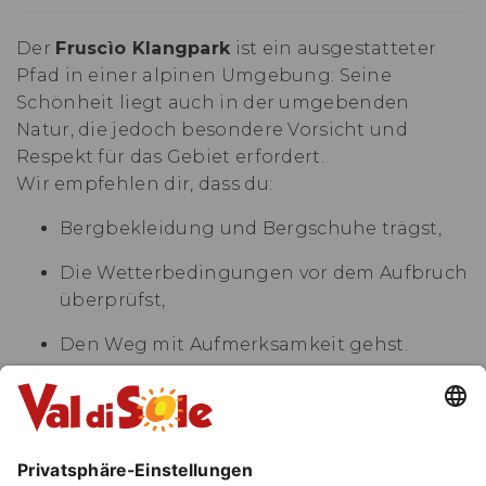
Der
Fruscìo Klangpark
ist ein ausgestatteter
Pfad in einer alpinen Umgebung: Seine
Schönheit liegt auch in der umgebenden
Natur, die jedoch besondere Vorsicht und
Respekt für das Gebiet erfordert.
Wir empfehlen dir, dass du:
Bergbekleidung und Bergschuhe trägst,
Die Wetterbedingungen vor dem Aufbruch
überprüfst,
Den Weg mit Aufmerksamkeit gehst.
ANFAHRT
Von der
Val di Sole
nimm die
SS86 in Richtung