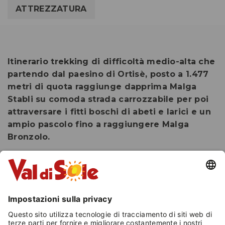
ATTREZZATURA
Itinerario trekking di difficoltà medio-alta che
partendo dal paesino di Ortisè, posto a 1.477
metri di quota raggiunge dapprima Malga
Stabli su comoda strada carrozzabile per poi
attraversare i fitti boschi di abeti e larici e un
ampio pascolo fino a raggiungere Malga
Bronzolo.
Percorso andata e ritorno di media difficoltà
che attraverso un percorso panoramico
sull'intera valle, conduce a Malga Stabli. Una
volta raggiunta la malga ed il suo spettacolare
terrazzo naturale sulle maestose Dolomiti di
Brenta e sulla cima più alta del Trentino, il