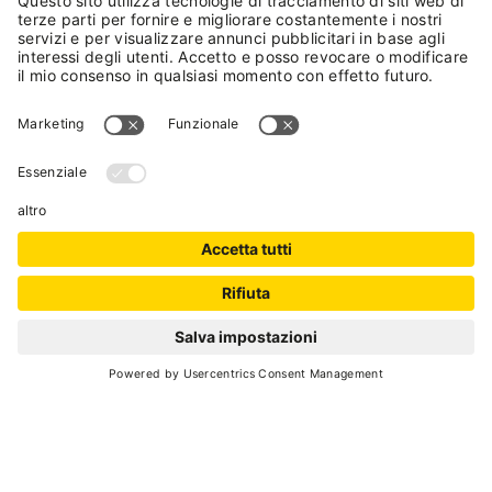
senza glutine. A due passi dalle piste dei
Mondiali di Mountain Bike, godete tutto ciò che
Vi offrono l’Hotel Almazzago e le mille proposte
della Val di Sole, sentitevi da noi come a casa
vostra. Vogliamo darvi l’opportunità di scoprire
la bellezza delle nostre montagne ed il piacere
della vita all’aria aperta offrendovi una vacanza
di qualità.
Cod. Identificativo Nazionale (CIN):
IT022064A13CCT8AUV
RICHIEDI
VAL DI SOLE GUEST
CARD
Il bello della vacanza in una