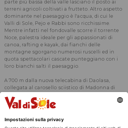
parte più bassa della valle lasciano il posto ai
terreni agricoli coltivati a frutteto. Altro aspetto
dominante nel paesaggio è l'acqua, di cui le
Valli di Sole, Pejo e Rabbi sono ricchissime.
Mentre infatti nel fondovalle scorre il torrente
Noce, palestra ideale per gli appassionati di
canoa, rafting e kayak, dai fianchi delle
montagne sgorgano numerosi ruscelli ed in
quota spettacolari cascate punteggiano con i
loro bianchi salti il paesaggio.
A 700 m dalla nuova telecabina di Daolasa,
collegata al carosello sciistico di Madonna di
Campiglio - Folgarida – Marilleva, e dall’anello
di sci nordico. Una vera comodità mettere gli sci
nelle ore preferite, dopo una ricca colazione.
Nel nostro ristorante potrete gustare piatti
tipici, nazionali, internazionali, vegetariani e