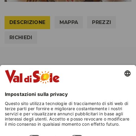
DESCRIZIONE
MAPPA
PREZZI
RICHIEDI
LA BAITA MISSERONI SI TROVA
IN VAL DI RABBI, IN UNA ZONA
TRANQUILLA E IMMERSA NEL
VERDE. LA BAITA È L'IDEALE
PER CHI CERCA RELAX,
TRANQUILLITÀ E LA
POSSIBILITÀ DI IMMERGERSI IN
UN AMBIENTE SERENO E A