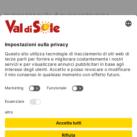
In zona tranquilla, di nuova costruzione,
realizzato con materiali rispettosi
dell'ambiente, a pochi metri dalla pista ciclabile
e dal centro rafting. Camere accoglienti, prima
colazione abbondante con prodotti locali di
qualità. Ampio giardino, terrazzo, garage per
deposito biciclette. Si organizzano laboratori
manuali ( ceramica, ...)
Cod. Identificativo Nazionale (CIN):
IT022064C1I92R757B
VAL DI SOLE GUEST