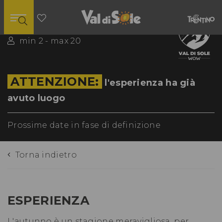
4 ore
min 2 - max 20
ATTENZIONE:
l'esperienza ha già
avuto luogo
Prossime date in fase di definizione
Torna indietro
ESPERIENZA
L'autunno è un stagione meravigliosa, per