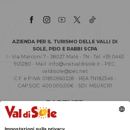
AZIENDA PER IL TURISMO DELLE VALLI DI
SOLE, PEIO E RABBI SCPA
I - Via Marconi 7 - 38027 Malé - TN - Tel. +39 0463
901280 - Mail:
info@visitvaldisole.it
- PEC:
valdisole@pec.net
C.F. e P.IVA: 01850960228 - REA TN182346 -
CAP.SOC. 400.000,00€ - SDI: M5UXCR1
PARTNER