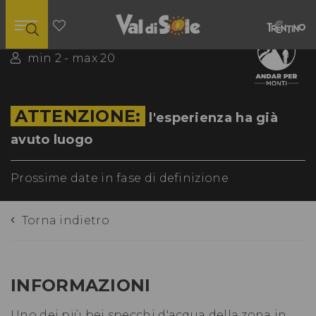
8 ore
min 2 - max 20
ATTENZIONE:
l'esperienza ha già
avuto luogo
Prossime date in fase di definizione
Torna indietro
INFORMAZIONI
Uno dei più bei specchi d'acqua della zona in