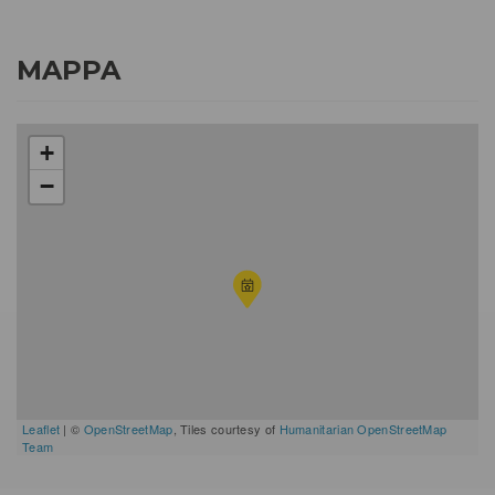
MAPPA
+
−
Leaflet
| ©
OpenStreetMap
, Tiles courtesy of
Humanitarian OpenStreetMap
Team