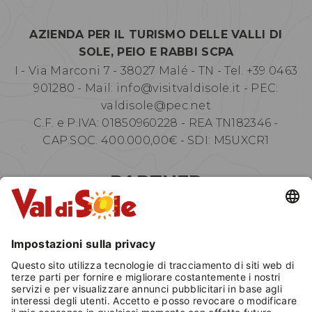
AZIENDA PER IL TURISMO DELLE VALLI DI
SOLE, PEIO E RABBI SCPA
I - Via Marconi 7 - 38027 Malé - TN - Tel. +39 0463
901280 - Mail:
info@visitvaldisole.it
- PEC:
valdisole@pec.net
C.F. e P.IVA: 01850960228 - REA TN182346 -
CAP.SOC. 400.000,00€ - SDI: M5UXCR1
PARTNER