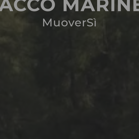
VACCO MARINE
MuoverSì