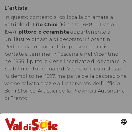
L'artista
In questo contesto si colloca la chiamata a
Vetriolo di
Tito Chini
(Firenze 1898 — Desio
1947),
pittore e ceramista
appartenente a
un’illustre dinastia di decoratori fiorentini.
Reduce da importanti imprese decorative
portate a termine in Toscana e nel Vicentino,
nel 1936 il pittore viene incaricato di decorare lo
Stabilimento Termale di Vetriolo: il complesso
fu demolito nel 1997, ma parte della decorazione
venne salvata grazie all'intervento dell’Ufficio
Beni Storico-Artistici della Provincia Autonoma
di Trento.
SCARICA LA LOCANDINA DELLA MOSTRA
«ANTICHE FONTI»
(pdf)