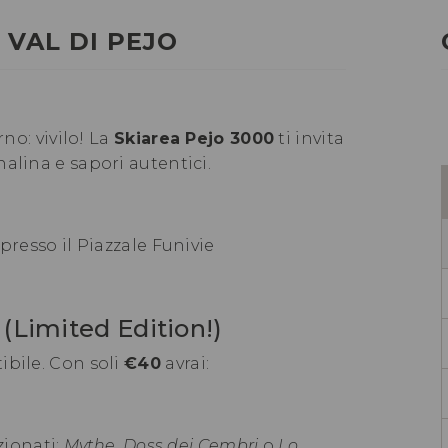
N VAL DI PEJO
rno: vivilo! La
Skiarea Pejo 3000
ti invita
alina e sapori autentici.
presso il Piazzale Funivie
 (Limited Edition!)
ibile. Con soli
€40
avrai:
zionati:
Mythe
,
Doss dei Cembri
o
Lo