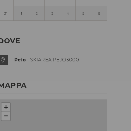
31
1
2
3
4
5
6
DOVE
Peio
- SKIAREA PEJO3000
MAPPA
+
−