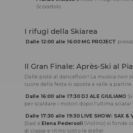
Scoiattolo
.
I rifugi della Skiarea
Dalle 12:00 alle 16:00
MG PROJECT
presso
Il Gran Finale: Après-Ski al Pi
Dalle piste al dancefloor! La musica non s
cuore della festa si sposta a valle a partir
Dalle 16:00 alle 17:30
DJ ALE GIULIANO
Si
per scaldare i motori dopo l'ultima sciata!
Dalle 17:30 alle 19:30
LIVE SHOW: SAX & 
(Sax) e
Elena Pedersoli
(Violino) si fonde c
di classe e ritmo sotto le stelle!