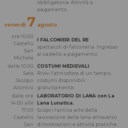
obbligatoria.
Attività a
pagamento.
7
venerdì
agosto
ore 10:00
I FALCONIERI DEL RE
Castello
spettacoli di falconeria. Ingresso
San
al castello a pagamento.
Michele
dalle 10:00
COSTUMI MEDIEVALI
Sala
Rivivi l'atmosfera di un tempo,
Jacopo
costumi disponibili
Aconcio
gratuitamente.
dalle ore
LABORATORIO DI LANA con La
14:00 alle
Lana Lunatica.
17:00
Scopri l'antica arte della
Castello
lavorazione della lana attraverso
San
dimostrazioni e attività pratiche: