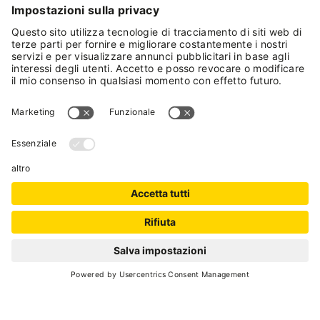
itinerante
spettacolo itinerante nel castello
di San Michele e per le vie del
paese
ore 10:00
Castello
I TAMBURINI DI S. MARINO
San
Accampamento medievale
Michele e
per le vie
del paese
ore 10:00
Castello
I FALCONIERI DEL RE
San
spettacoli di falconeria. Ingresso
Michele e
al castello a pagamento.
in Piazza
Venezia
ore 14:00-
LA BOTTEGA DEL RAMAIO
18:00
Partecipanti di tutte le età