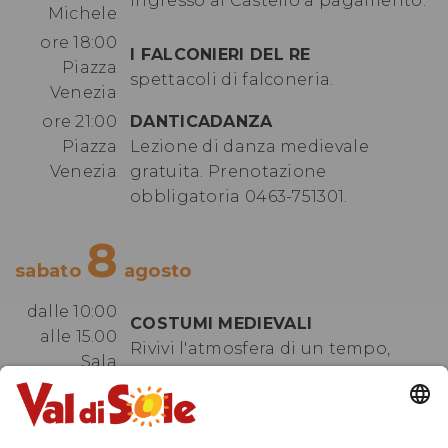
Ingresso al Castello a pagamento.
Michele
ore 18:00
I FALCONIERI DEL RE
Piazza
spettacoli di falconeria.
Venezia
ore 21:00
DANTICADANZA
Piazza
Lezione di danza medievale
Venezia
gratuita. Prenotazione
obbligatoria 0463-751301.
8
sabato
agosto
dalle 10:00
COSTUMI MEDIEVALI
alle 15.00
Rivivi l'atmosfera di un tempo,
Sala
costumi disponibili
Jacopo
gratuitamente.
Aconcio
ore 10:00
CONVIVIO DEI GIULLARI