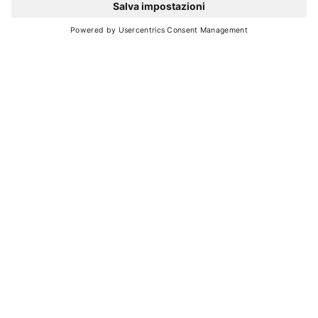
MAPPA
+
−
Leaflet
| ©
OpenStreetMap
, Tiles courtesy of
Humanitarian OpenStreetMap
Team