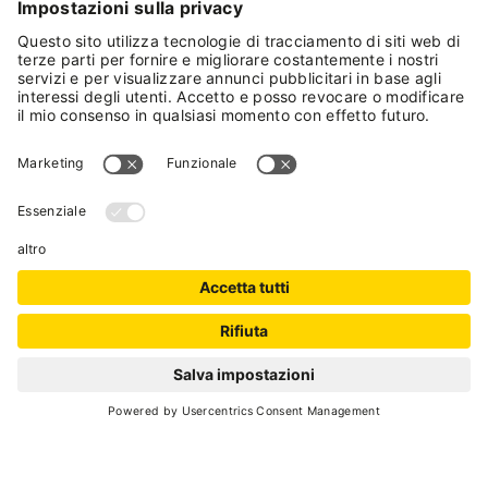
CAMMINANDO SUL PONTE SOSPESO
Come raggiungere il
ponte
A piedi dal parcheggio in
località Plan a Rabbi
Fonti
per la strada forestale che porta alla
caratteristica Segheria Veneziana "Bègoi" lungo
il Torrente Rabbies. Da qui segui le indicazioni
per Malga Fratte e prosegui poi verso la Cascata
del Ragaiolo fino all’imbocco del ponte
tibetano (circa 30 minuti) - Passeggiata Rabbi
Fonti - Segheria Veneziana - Malga Fratte.
A piedi dal parcheggio presso le
Terme di
Rabbi
prendendo la seconda strada sterrata a