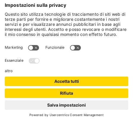
FILTRA LA TUA
RICERCA
Lista
—
Anche in caso di pioggia