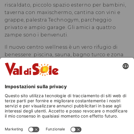
riscaldato, piccolo spazio esterno per bambini,
taverna con maxischermo, cantina con vini e
grappe, palestra Technogym, parcheggio
privato e ampio garage. Gli amici a quattro
zampe sono i benvenuti.
Il nuovo centro wellness è un vero rifugio di
benessere: piscina, sauna, bagno turco e zona
relax. All’esterno, una whirlpool panoramica
con vista sul Monte Vioz regala momenti di
puro relax tra le montagne. L’ingresso al centro
benessere e l’uso della palestra sono inclusi nei
prezzi.
L’hotel partecipa al programma di animazione
del consorzio locale, con fiaccolate sotto le
stelle, passeggiate guidate, avvistamento della
fauna e serate di intrattenimento, per rendere