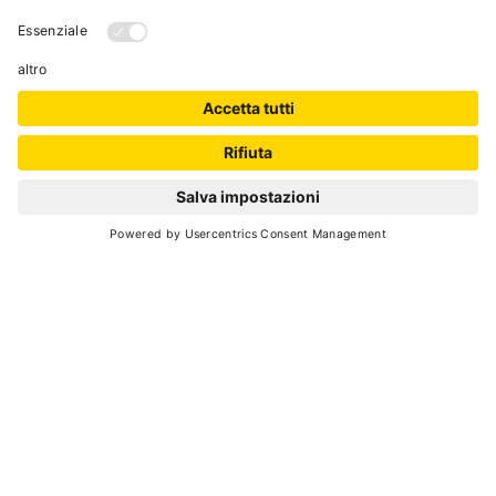
ogni soggiorno più emozionante.
Nei dintorni: impianti di risalita del Carosello
Skirama, palestra di roccia, terme, maneggio e
rafting, per vivere avventura e natura.
Con la Guest Card gli ospiti godono di vantaggi
esclusivi: prezzo agevoilato per gli impianti di
risalita, trasporti pubblici, ingresso a musei,
RICHIEDI
castelli e siti storici, accesso alle terme di Pejo e
Rabbi e sulle produzioni casearie locali, per
scoprire il Trentino in libertà e gusto.
Un luogo dove relax, gusto e avventura si
incontrano, immersi nella magia delle Dolomiti.
Cod. Identificativo Nazionale (CIN):
IT022136A1HBKDEWQF