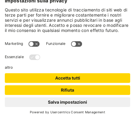
rilassante grazie a materiali di qualità come il
pregiato legno antico spazzolato o il cirmolo,
inseriti in un arredamento moderno. Pratici
servizi dedicati promettono una vacanza in
completa libertà senza rinunciare al comfort.
Cod. Identificativo Nazionale (CIN):
IT022110B4WDSUXZJW
VAL DI SOLE GUEST
CARD
RICHIEDI
Il bello della vacanza in una
card
SCOPRI DI PIÙ