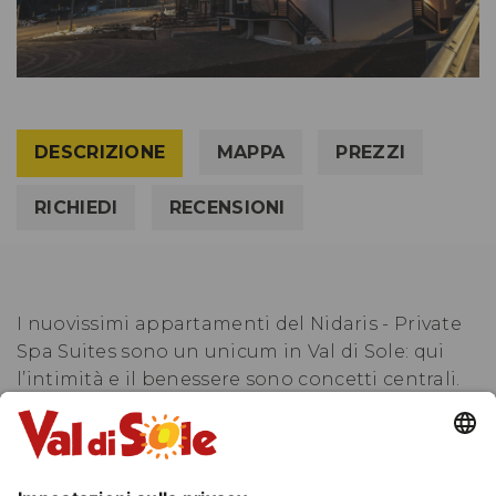
DESCRIZIONE
MAPPA
PREZZI
RICHIEDI
RECENSIONI
I nuovissimi appartamenti del Nidaris - Private
Spa Suites sono un unicum in Val di Sole: qui
l’intimità e il benessere sono concetti centrali.
Ogni suite dispone di un’area Spa privata – con
sauna, doccia emozionale e, a seconda della
tipologia, Hot Spring® in terrazza o vasca da
bagno freestanding – e offre un ambiente