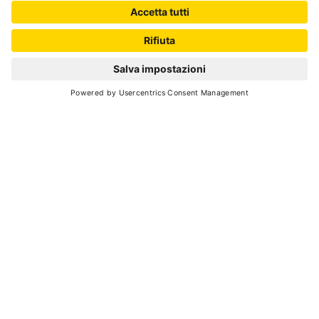
30
2 ore
max 15
ATTENZIONE:
l'esperienza ha già
avuto luogo
Prossime date in fase di definizione