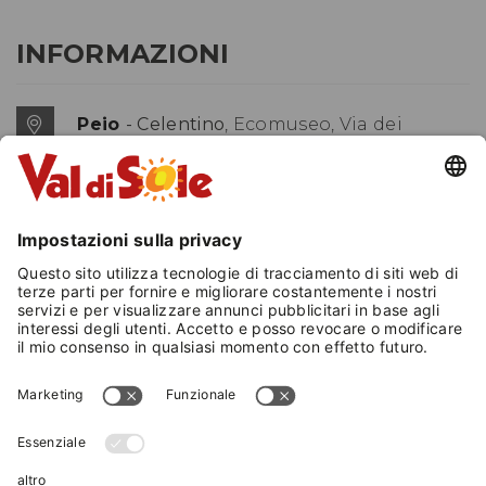
INFORMAZIONI
Peio
- Celentino
, Ecomuseo, Via dei
Capitei, 24
(+39) 339 6179380
E-Mail
Website
MAPPA