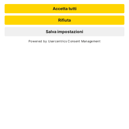
+
−
Leaflet
| ©
OpenStreetMap
, Tiles courtesy of
Humanitarian OpenStreetMap
Team
POTREBBE