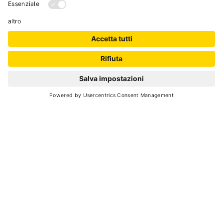
Peio
- Celledizzo
, ex Segheria
(+39) 339 6179380
E-Mail
Website
MAPPA
+
−