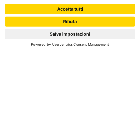
SCROLL DOWN
nature
park
Torna indietro
IL PARCO ADAMELLO BRENTA: DOVE,
QUANDO, COSA
La carta d'identità