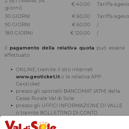
2 SETTIMANE (14
€ 40,00
Tariffa agevo
giorni)
30 GIORNI
€ 60,00
Tariffa agevo
90 GIORNI
€ 60,00
/
180 GIORNI
€ 120,00
/
Il
pagamento della relativa quota
può essere
effettuato:
ONLINE, tramite il sito internet
www.geoticket.it
o la relativa APP
Geoticket
presso gli sportelli BANCOMAT (ATM) della
Cassa Rurale Val di Sole
presso gli UFFICI INFORMAZIONE DI VALLE
o tramite BOLLETTINO DI CONTO
CORRENTE POSTALE n. 89384242 intestato
a: