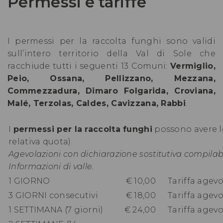
Permessi e tariffe
I permessi per la raccolta funghi sono validi
sull’intero territorio della Val di Sole che
racchiude tutti i seguenti 13 Comuni:
Vermiglio,
Peio, Ossana, Pellizzano, Mezzana,
Commezzadura, Dimaro Folgarida, Croviana,
Malé, Terzolas, Caldes, Cavizzana, Rabbi
.
I
permessi per la raccolta funghi
possono avere l
relativa quota).
Agevolazioni con dichiarazione sostitutiva compilabil
Informazioni di valle.
1 GIORNO
€ 10,00
Tariffa agevo
3 GIORNI consecutivi
€ 18,00
Tariffa agevo
1 SETTIMANA (7 giorni)
€ 24,00
Tariffa agevo