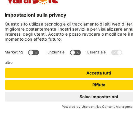
Azienda per il Turismo delle Valli di Sole,
Peio e Rabbi
Via Marconi, 7 -38027 Malé indicando nella
causale la dicitura “tassa per la raccolta
funghi”, le generalità dell’interessato ed il
periodo esatto di raccolta
* TARIFFA AGEVOLATA: è applicata
l’agevolazione del pagamento alle persone che
soggiornano a scopi turistici in un comune
della Provincia di Trento per almeno tre giorni
consecutivi, a quelle che sono state
anagraficamente residenti per almeno cinque
anni o hanno un genitore anagraficamente
residente in un comune della Provincia di
Trento e a quelle persone che sono titolari di un
diritto di proprietà o altro diritto reale su