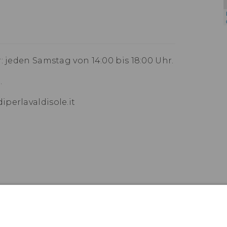
: jeden Samstag von 14:00 bis 18:00 Uhr.
.
perlavaldisole.it
TE SIE AUCH INTE