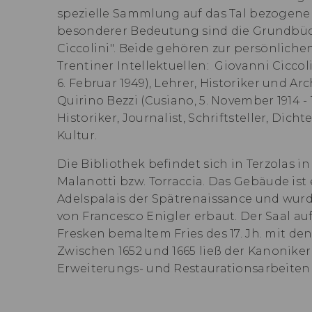
spezielle Sammlung auf das Tal bezogene
besonderer Bedeutung sind die Grundbüch
Ciccolini" . Beide gehören zur persönlich
Trentiner Intellektuellen: Giovanni Ciccolin
6. Februar 1949), Lehrer, Historiker und Ar
Quirino Bezzi (Cusiano, 5. November 1914 - T
Historiker, Journalist, Schriftsteller, Dic
Kultur.
Die Bibliothek befindet sich in Terzolas i
Malanotti bzw. Torraccia. Das Gebäude ist
Adelspalais der Spätrenaissance und wurd
von Francesco Enigler erbaut. Der Saal au
Fresken bemaltem Fries des 17. Jh. mit de
Zwischen 1652 und 1665 ließ der Kanonike
Erweiterungs- und Restaurationsarbeiten