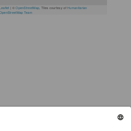
Leaflet
| ©
OpenStreetMap
, Tiles courtesy of
Humanitarian
OpenStreetMap Team
RESSIEREN