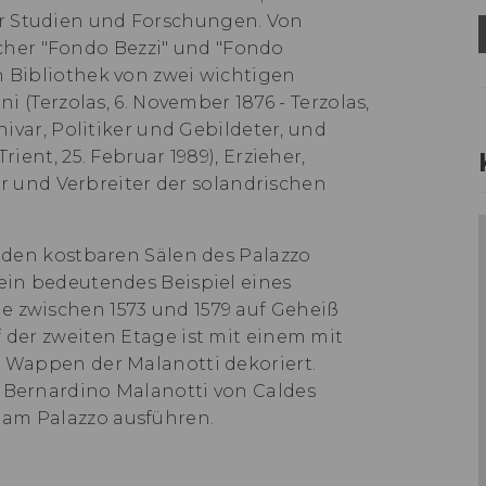
r Studien und Forschungen. Von
er "Fondo Bezzi" und " Fondo
en Bibliothek von zwei wichtigen
i (Terzolas, 6. November 1876 - Terzolas,
chivar, Politiker und Gebildeter, und
rient, 25. Februar 1989), Erzieher,
hter und Verbreiter der solandrischen
n den kostbaren Sälen des Palazzo
 ein bedeutendes Beispiel eines
e zwischen 1573 und 1579 auf Geheiß
f der zweiten Etage ist mit einem mit
n Wappen der Malanotti dekoriert.
r Bernardino Malanotti von Caldes
 am Palazzo ausführen.