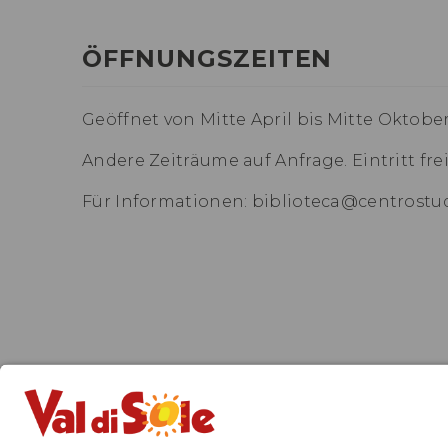
ÖFFNUNGSZEITEN
Geöffnet von Mitte April bis Mitte Oktober
Andere Zeiträume auf Anfrage. Eintritt frei
Für Informationen: biblioteca@centrostudi
DAS KÖNN