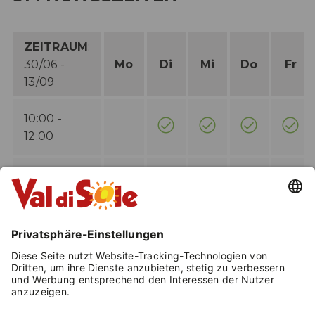
ZEITRAUM
:
30/06 -
Mo
Di
Mi
Do
Fr
13/09
10:00 -
12:00
14:30 -
18:30
An anderen Tagen und zu anderen Zeiten auf Anfrage.
Besichtigung ohne Voranmeldung möglich. Eintritt
gebührenpflichtig. Ermäßigung mit Guest Card.