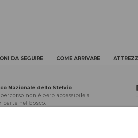
IONI DA SEGUIRE
COME ARRIVARE
ATTREZ
rco Nazionale dello Stelvio
 percorso non è però accessibile a
in parte nel bosco.