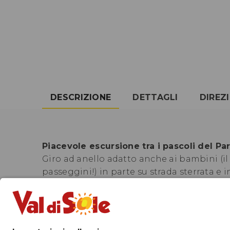
DESCRIZIONE
DETTAGLI
DIREZ
Piacevole escursione tra i pascoli del Pa
Giro ad anello adatto anche ai bambini (il
passeggini!) in parte su strada sterrata e 