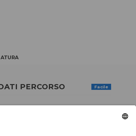
ZATURA
DATI PERCORSO
Facile
Lunghezza
4.2 km
Durata
2:10 h.