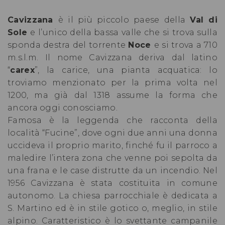
Cavizzana
è il più piccolo paese della
Val di
Sole
e l’unico della bassa valle che si trova sulla
sponda destra del
torrente
Noce
e si trova a 710
m.s.l.m.
Il nome Cavizzana deriva dal latino
“
carex
”, la carice, una pianta acquatica: lo
troviamo menzionato per la prima volta nel
1200, ma già dal 1318 assume la forma che
ancora oggi conosciamo.
Famosa è la leggenda che racconta della
località “Fucine”, dove ogni due anni una donna
uccideva il proprio marito, finché fu il parroco a
maledire l’intera zona che venne poi sepolta da
una frana e le case distrutte da un incendio. Nel
1956 Cavizzana è stata costituita in comune
autonomo. La chiesa parrocchiale è dedicata a
S. Martino ed è in stile gotico o, meglio, in stile
alpino. Caratteristico è lo svettante campanile