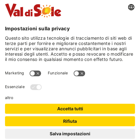
LA STORIA
Sass de la Guardia
Porta inciso l’anno 1632: è il famoso “
Sass de la
Guardia
”, masso posto su un’antica via di