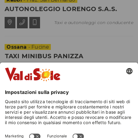
AUTONOLEGGIO LORENGO S.A.S.
Taxi e autonoleggi con conducente
Ossana
- Fucine
TAXI MINIBUS PANIZZA
Taxi e autonoleggi con
conducente
Commezzadura
- Mastellina
VIAGGI CORNELIO
Taxi e autonoleggi con
conducente