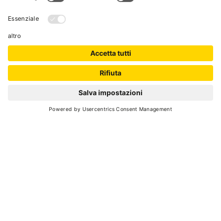
Rabbi
- Pracorno
VIAGGI CICOLINI
Taxi e autonoleggi con
conducente
Vermiglio
- Vermiglio
TONALE VIAGGI
Taxi e autonoleggi con conducente
Dimaro Folgarida
- Monclassico
IVANA TAXI
Taxi e autonoleggi con conducente