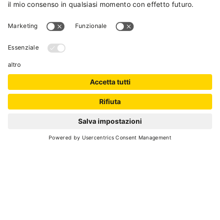
Dimaro Folgarida
- Monclassico e Presson
(+39) 0463 986113
(+39) 0463 986608
E-Mail
Website
GALLERY