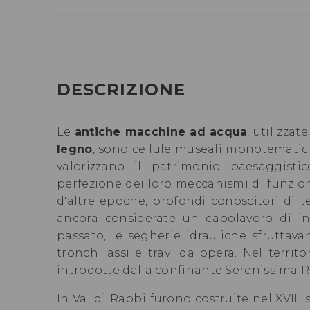
DESCRIZIONE
Le
antiche macchine ad acqua
, utilizza
legno
, sono cellule museali monotematich
valorizzano il patrimonio paesaggisti
perfezione dei loro meccanismi di funziona
d'altre epoche, profondi conoscitori di 
ancora considerate un capolavoro di in
passato, le segherie idrauliche sfruttava
tronchi assi e travi da opera. Nel territor
introdotte dalla confinante Serenissima R
In Val di Rabbi furono costruite nel XVIII 