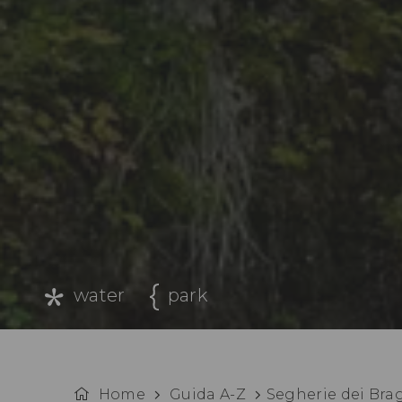
water
park
Home
Guida A-Z
Segherie dei Bra