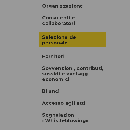
Organizzazione
Consulenti e
collaboratori
Selezione del
personale
Fornitori
Sovvenzioni, contributi,
sussidi e vantaggi
economici
Bilanci
Accesso agli atti
Segnalazioni
«Whistleblowing»