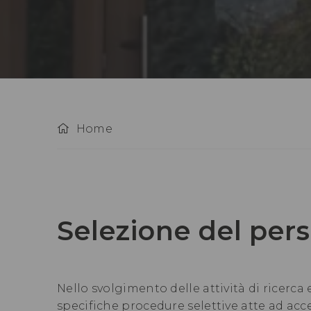
Home
Selezione del per
Nello svolgimento delle attività di ricerca
specifiche procedure selettive atte ad acce