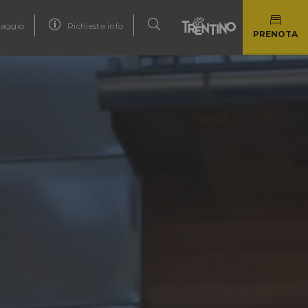
iaggio
Richiesta info
PRENOTA