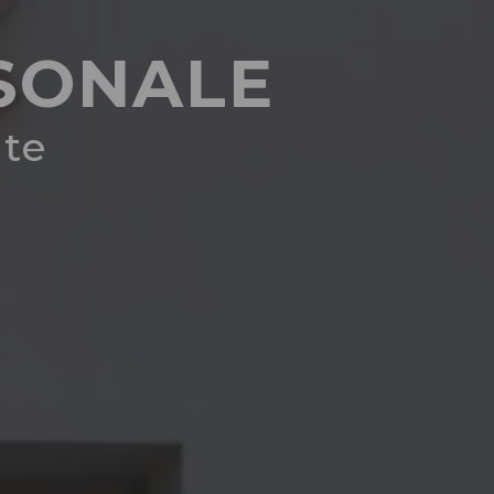
RSONALE
nte