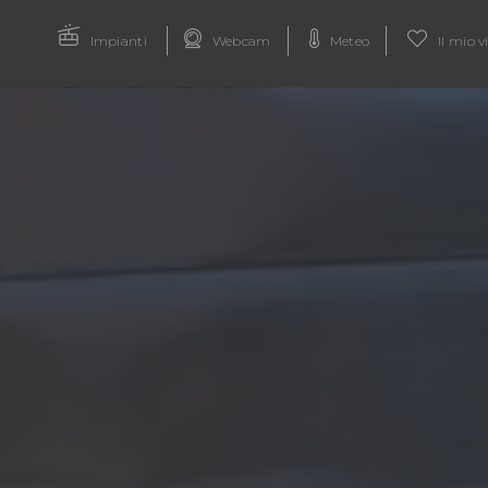
Impianti
Webcam
Meteo
Il mio v