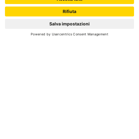
SCROLL DOWN
Torna indietro
VELOCE E COMODO: IL VIAGGIO
PERFETTO
Pianifica il tuo viaggio
Vera e propria oasi verde nel cuore del Trentino,
la Val di Sole, con i suoi paesaggi mozzafiato, è
lo scenario ideale per indimenticabili