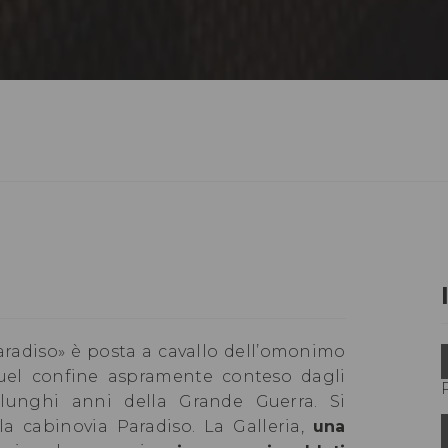
Paradiso» è posta a cavallo dell’omonimo
quel confine aspramente conteso dagli
 lunghi anni della Grande Guerra. Si
 cabinovia Paradiso. La Galleria,
una