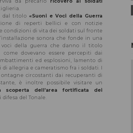
erviva da precario
ricovero ai soldati
iglieria.
dal titolo
«Suoni e Voci della Guerra
ione di reperti bellici e con notizie
e condizioni di vita dei soldati sul fronte
n’installazione sonora che fonde in una
voci della guerra che danno il titolo
ti come dovevano essere percepiti dai
 combattimenti ed esplosioni, lamento di
di allegria e cameratismo fra i soldati. I
 montagne circostanti dai recuperanti di
stante, è inoltre possibile visitare un
a scoperta dell’area fortificata dei
i difesa del Tonale.