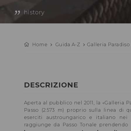
history
Home
Guida A-Z
Galleria Paradiso
DESCRIZIONE
Aperta al pubblico nel 2011, la «Galleria 
Passo (2.573 m) proprio sulla linea di 
eserciti austroungarico e italiano nei
raggiunge da Passo Tonale prendendo la