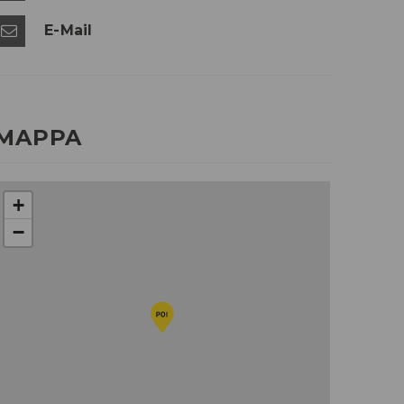
E-Mail
MAPPA
+
−