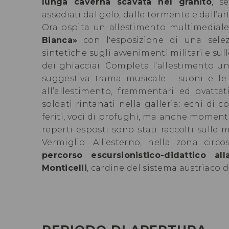
lunga caverna scavata nel granito
, s
assediati dal gelo, dalle tormente e dall’art
Ora ospita un allestimento multimediale 
Bianca»
con l'esposizione di una selez
sintetiche sugli avvenimenti militari e sull
dei ghiacciai. Completa l’allestimento u
suggestiva trama musicale i suoni e le 
all’allestimento, frammentari ed ovatta
soldati rintanati nella galleria: echi di
feriti, voci di profughi, ma anche momenti 
reperti esposti sono stati raccolti sulle
Vermiglio. All’esterno, nella zona circo
percorso escursionistico-didattico all
Monticelli
, cardine del sistema austriaco d