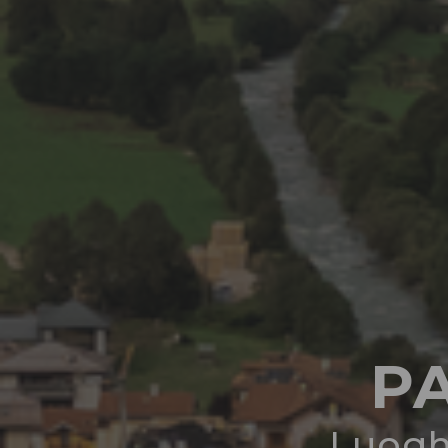
PA
Luoghi