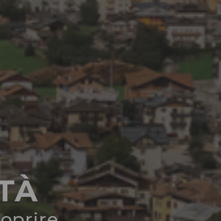
ITÀ
coprire