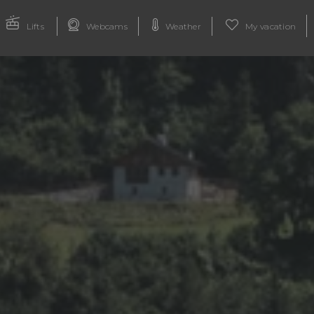
Lifts
Webcams
Weather
My vacation