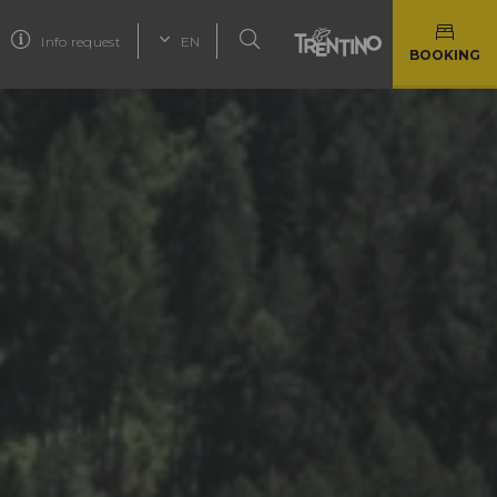
Info request
EN
BOOKING